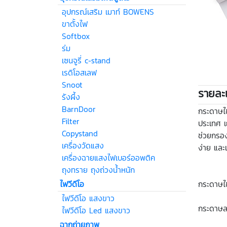
อุปกรณ์เสริม เมาท์ BOWENS
ขาตั้งไฟ
Softbox
ร่ม
เซนจูรี่ c-stand
เรดิโอสเลฟ
Snoot
รายละเ
รังผึ้ง
BarnDoor
กระดาษไ
Filter
ประเทศ เ
Copystand
ช่วยกรอง
เครื่องวัดแสง
ง่าย แล
เครื่องฉายแสงไฟเบอร์ออพติค
ถุงทราย ถุงถ่วงน้ำหนัก
ไฟวีดีโอ
กระดาษไ
ไฟวีดีโอ แสงขาว
กระดาษล
ไฟวีดีโอ Led แสงขาว
ฉากถ่ายภาพ