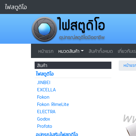
ไฟสตูดิโอ
หน้าแรก
หมวดสินค้า
สินค้าทั้งหมด
เกี่ยวกับเ
สินค้า
หน้าแร
ไฟสตูดิโอ
JINBEI
EXCELLA
Fokon
Fokon RimeLite
ELECTRA
Godox
Profoto
อุปกรณ์เสริมไฟสตูดิโอ