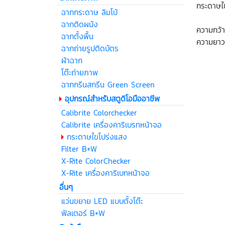
กระดาษไ
ฉากกระดาษ ลิมโบ้
ฉากติดผนัง
ความกว้
ฉากตั้งพื้น
ความยาว
ฉากถ่ายรูปติดบัตร
ผ้าฉาก
โต๊ะถ่ายภาพ
ฉากกรีนสกรีน Green Screen
อุปกรณ์สำหรับสตูดิโอมืออาชีพ
Calibrite Colorchecker
Calibrite เครื่องคาริเบรทหน้าจอ
กระดาษไขโปร่งแสง
Filter B+W
X-Rite ColorChecker
X-Rite เครื่องคาริเบทหน้าจอ
อื่นๆ
แว่นขยาย LED แบบตั้งโต๊ะ
ฟิลเตอร์ B+W