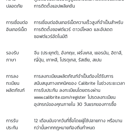
ปลอดภัย
การติดตั้งแอปพลิเคชัน
การเชื่อมต่อ
การเชื่อมต่ออินเทอร์เน็ตความเร็วสูงที่จำเป็นสำหรับ
อินเทอร์เน็ต
การติดตั้งซอฟต์แวร์ ดาวน์โหลด และอัปเดต
ซอฟต์แวร์อัตโนมัติ
รองรับ
จีน
(
ประยุกต์
),
อังกฤษ
,
ฝรั่งเศส
,
เยอรมัน
,
อิตาลี
,
ภาษา
ญี่ปุ่น
,
เกาหลี
,
โปรตุเกส
,
รัสเซีย
,
สเปน
การลง
การลงทะเบียนผลิตภัณฑ์จำเป็นต้องได้รับการ
ทะเบียน
สนับสนุนทางเทคนิคของ
Calibrite
ในช่วงระยะเวลา
ผลิตภัณฑ์
การรับประกัน ลงทะเบียนโดยตรงผ่าน
www.calibrite.com/register
โปรดลงทะเบียน
อุปกรณ์ของคุณภายใน
30
วันแรกของการซื้อ
การรับ
12
เดือนนับจากวันที่ซื้อโดยผู้ใช้ปลายทาง หรือนาน
ประกัน
กว่านั้นหากกฎหมายท้องถิ่นกำหนด