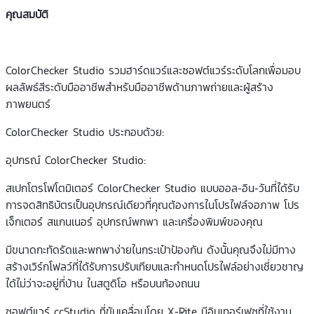
คุณสมบัติ
ColorChecker Studio รวมฮาร์ดแวร์และซอฟต์แวร์ระดับโลกเพื่อมอบ
ผลลัพธ์สีระดับมืออาชีพสำหรับมืออาชีพด้านภาพถ่ายและผู้สร้าง
ภาพยนตร์
ColorChecker Studio ประกอบด้วย:
อุปกรณ์ ColorChecker Studio:
สเปกโตรโฟโตมิเตอร์ ColorChecker Studio แบบออล-อิน-วันที่ได้รับ
การจดสิทธิบัตรเป็นอุปกรณ์เดียวที่คุณต้องการในโปรไฟล์จอภาพ โปร
เจ็กเตอร์ สแกนเนอร์ อุปกรณ์พกพา และเครื่องพิมพ์ของคุณ
มีขนาดกะทัดรัดและพกพาง่ายในกระเป๋าป้องกัน ดังนั้นคุณจึงไม่มีทาง
สร้างเวิร์กโฟลว์ที่ได้รับการปรับเทียบและกำหนดโปรไฟล์อย่างเชี่ยวชาญ
ได้ไม่ว่าจะอยู่ที่บ้าน ในสตูดิโอ หรือบนท้องถนน
ซอฟต์แวร์ ccStudio ที่ขับเคลื่อนโดย X-Rite มีอินเทอร์เฟซที่ใช้งาน