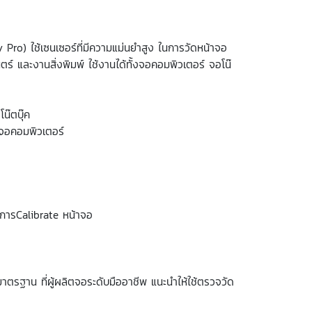
 Pro) ใช้เซนเซอร์ที่มีความแม่นยำสูง ในการวัดหน้าจอ
์ และงานสิ่งพิมพ์ ใช้งานได้ทั้งจอคอมพิวเตอร์ จอโน๊
น๊ตบุ๊ค
 จอคอมพิวเตอร์
นการCalibrate หน้าจอ
าตรฐาน ที่ผู้ผลิตจอระดับมืออาชีพ แนะนำให้ใช้ตรวจวัด