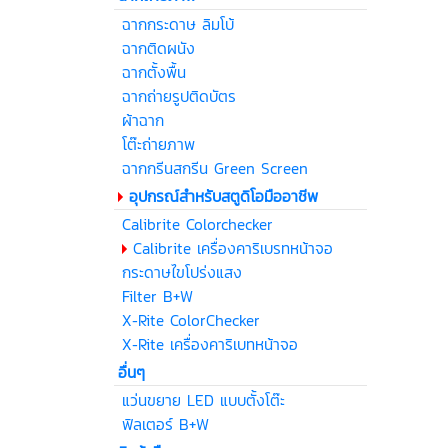
ฉากกระดาษ ลิมโบ้
ฉากติดผนัง
ฉากตั้งพื้น
ฉากถ่ายรูปติดบัตร
ผ้าฉาก
โต๊ะถ่ายภาพ
ฉากกรีนสกรีน Green Screen
อุปกรณ์สำหรับสตูดิโอมืออาชีพ
Calibrite Colorchecker
Calibrite เครื่องคาริเบรทหน้าจอ
กระดาษไขโปร่งแสง
Filter B+W
X-Rite ColorChecker
X-Rite เครื่องคาริเบทหน้าจอ
อื่นๆ
แว่นขยาย LED แบบตั้งโต๊ะ
ฟิลเตอร์ B+W