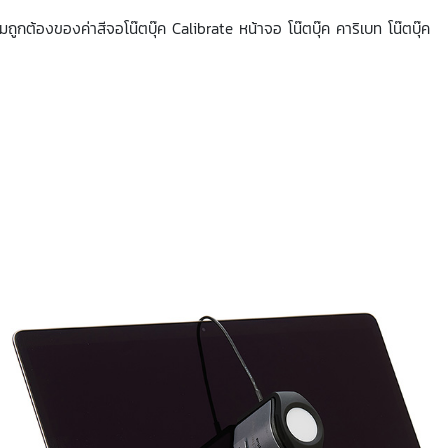
มถูกต้องของค่าสีจอโน๊ตบุ๊ค Calibrate หน้าจอ โน๊ตบุ๊ค คาริเบท โน๊ตบุ๊ค