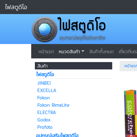
ไฟสตูดิโอ
หน้าแรก
หมวดสินค้า
สินค้าทั้งหมด
เกี่ยวกับเ
สินค้า
หน้าแร
ไฟสตูดิโอ
JINBEI
EXCELLA
Fokon
Fokon RimeLite
ELECTRA
Godox
Profoto
อุปกรณ์เสริมไฟสตูดิโอ