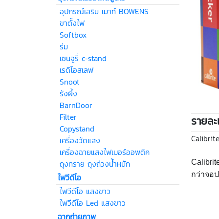
อุปกรณ์เสริม เมาท์ BOWENS
ขาตั้งไฟ
Softbox
ร่ม
เซนจูรี่ c-stand
เรดิโอสเลฟ
Snoot
รังผึ้ง
BarnDoor
Filter
รายละเ
Copystand
Calibrit
เครื่องวัดแสง
เครื่องฉายแสงไฟเบอร์ออพติค
Calibri
ถุงทราย ถุงถ่วงน้ำหนัก
กว่าจอป
ไฟวีดีโอ
ไฟวีดีโอ แสงขาว
ไฟวีดีโอ Led แสงขาว
ฉากถ่ายภาพ