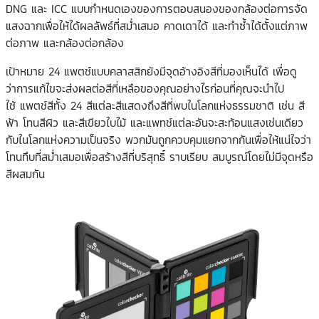
DNG และ ICC แบบกำหนดเองของการตอบสนองของกล้องต่อการจัด
แสงฉากเพื่อให้ได้ผลลัพธ์ที่สม่ำเสมอ คาดเดาได้ และทำซ้ำได้ตั้งแต่ภาพ
ต่อภาพ และกล้องต่อกล้อง
เป้าหมาย 24 แพตช์แบบคลาสสิกยังมีจุดอ้างอิงสีที่มองเห็นได้ เพื่อดู
ว่าการแก้ไขจะส่งผลต่อสีที่เหลือของคุณอย่างไรก่อนที่คุณจะนำไป
ใช้ แพตช์สีทั้ง 24 สีแต่ละสีแสดงถึงสีที่พบในโลกแห่งธรรมชาติ เช่น สี
ฟ้า โทนสีผิว และสีเขียวใบไม้ และแพทช์แต่ละอันจะสะท้อนแสงเช่นเดียว
กับในโลกแห่งความเป็นจริง พวกมันถูกควบคุมแยกจากกันเพื่อให้แน่ใจว่า
โทนทึบที่สม่ำเสมอเพื่อสร้างสีที่บริสุทธิ์ ราบเรียบ สมบูรณ์โดยไม่มีจุดหรือ
สีผสมกัน