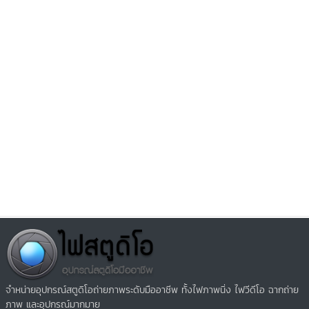
จำหน่ายอุปกรณ์สตูดิโอถ่ายภาพระดับมืออาชีพ ทั้งไฟภาพนิ่ง ไฟวีดีโอ ฉากถ่าย
ภาพ และอุปกรณ์มากมาย