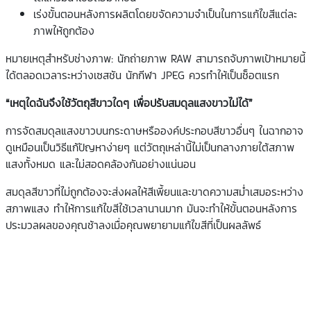
เร่งขั้นตอนหลังการผลิตโดยขจัดความจำเป็นในการแก้ไขสีแต่ละ
ภาพให้ถูกต้อง
หมายเหตุสำหรับช่างภาพ: นักถ่ายภาพ RAW สามารถจับภาพเป้าหมายนี้
ได้ตลอดเวลาระหว่างเซสชัน นักกีฬา JPEG ควรทำให้เป็นช็อตแรก
“เหตุใดฉันจึงใช้วัตถุสีขาวใดๆ เพื่อปรับสมดุลแสงขาวไม่ได้”
การจัดสมดุลแสงขาวบนกระดาษหรือองค์ประกอบสีขาวอื่นๆ ในฉากอาจ
ดูเหมือนเป็นวิธีแก้ปัญหาง่ายๆ แต่วัตถุเหล่านี้ไม่เป็นกลางภายใต้สภาพ
แสงทั้งหมด และไม่สอดคล้องกันอย่างแน่นอน
สมดุลสีขาวที่ไม่ถูกต้องจะส่งผลให้สีเพี้ยนและขาดความสม่ำเสมอระหว่าง
สภาพแสง ทำให้การแก้ไขสีใช้เวลานานมาก มันจะทำให้ขั้นตอนหลังการ
ประมวลผลของคุณช้าลงเมื่อคุณพยายามแก้ไขสีที่เป็นผลลัพธ์