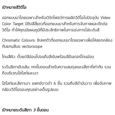
เป้าหมายสีวิดีโอ
ออกแบบมาโดยเฉพาะสำหรับเวิร์กโฟลว์การผลิตวิดีโอในปัจจุบัน Video
Color Target มีชิปสีสี่แถวที่ออกแบบมาสำหรับการจับภาพและตัดต่อ
วิดีโอ ทำให้คุณมีแผนภูมิที่มีประสิทธิภาพในการเร่งการไล่ระดับสี
Chromatic Colours: ชิปหกตัวที่ออกแบบมาโดยเฉพาะเพื่อให้สอดคล้อง
กับแกนสีบน vectorscope
โทนสีผิว: ตั้งแต่สีอ่อนไปจนถึงสีเข้มพร้อมสีอันเดอร์โทนอ่อน
ระดับสีเทาเชิงเส้น: หกขั้นตอนสำหรับความสมดุลของสีเทาที่เท่ากัน รวม
ถึงบริเวณไฮไลท์และเงา
ไฮไลท์และสีเทาเงา: แพทช์ขาวดำ 6 ชิ้น รวมถึงสีดำมันวาว เพื่อจับภาพ
กล้องวิดีโอของคุณอย่างเต็มรูปแบบ
เป้าหมายระดับสีเทา
3
ขั้นตอน