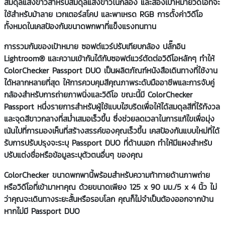
สมดุลแสงขาวสำหรับสมดุลแสงขาวในกล้อง และสองเป้าหมายวิดีโอที่จะ
ใช้สำหรับม้าลาย เวกเตอร์สโคป และพาเหรด RGB การตั้งค่าวิดีโอ
ทั้งหมดในเคสป้องกันขนาดพกพาที่แข็งแรงทนทาน
การรวมกันของเป้าหมาย ซอฟต์แวร์ปรับเทียบกล้อง ปลั๊กอิน
Lightroom® และความเข้ากันได้กับซอฟต์แวร์ตัดต่อวิดีโอหลักๆ ทำให้
ColorChecker Passport DUO เป็นผลิตภัณฑ์หนังสือเดินทางที่ใช้งาน
ได้หลากหลายที่สุด ให้การควบคุมสีคุณภาพระดับมืออาชีพและการจับคู่
กล้องสำหรับการถ่ายภาพนิ่งและวิดีโอ ขณะนี้มี ColorChecker
Passport หนึ่งรายการสำหรับผู้ใช้แบบไฮบริดเพื่อให้ได้สมดุลสีที่ไร้กังวล
และจุดสีขาวกลางที่สม่ำเสมอเร็วขึ้น ซึ่งช่วยลดเวลาในการแก้ไขเพื่อมุ่ง
เน้นไปที่การมองเห็นที่สร้างสรรค์ของคุณเร็วขึ้น เคสป้องกันแบบใหม่ที่ได้
รับการปรับปรุงจะระบุ Passport DUO ที่ด้านนอก ทำให้มีแผงสำหรับ
ปรับแต่งชื่อหรือข้อมูลระบุตัวตนอื่นๆ ของคุณ
ColorChecker ขนาดพกพานี้พร้อมสำหรับความท้าทายด้านภาพถ่าย
หรือวิดีโอที่เข้ามาหาคุณ ด้วยขนาดเพียง 125 x 90 มม./5 x 4 นิ้ว ไม่
ว่าคุณจะเดินทางระยะสั้นหรือรอบโลก คุณก็ไม่จำเป็นต้องออกจากบ้าน
หากไม่มี Passport DUO