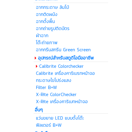
ฉากกระดาษ ลิมโบ้
ฉากติดผนัง
ฉากตั้งพื้น
ฉากถ่ายรูปติดบัตร
ผ้าฉาก
โต๊ะถ่ายภาพ
ฉากกรีนสกรีน Green Screen
อุปกรณ์สำหรับสตูดิโอมืออาชีพ
Calibrite Colorchecker
Calibrite เครื่องคาริเบรทหน้าจอ
กระดาษไขโปร่งแสง
Filter B+W
X-Rite ColorChecker
X-Rite เครื่องคาริเบทหน้าจอ
อื่นๆ
แว่นขยาย LED แบบตั้งโต๊ะ
ฟิลเตอร์ B+W