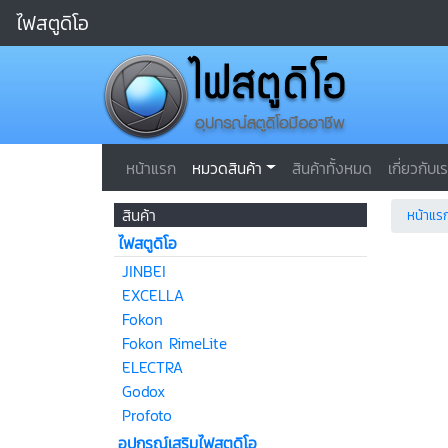
ไฟสตูดิโอ
หน้าแรก
หมวดสินค้า
สินค้าทั้งหมด
เกี่ยวกับเ
สินค้า
หน้าแร
ไฟสตูดิโอ
JINBEI
EXCELLA
Fokon
Fokon RimeLite
ELECTRA
Godox
Profoto
อุปกรณ์เสริมไฟสตูดิโอ