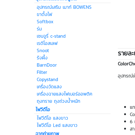
อุปกรณ์เสริม เมาท์ BOWENS
ขาตั้งไฟ
Softbox
ร่ม
เซนจูรี่ c-stand
เรดิโอสเลฟ
Snoot
รายละเ
รังผึ้ง
ColorCh
BarnDoor
Filter
อุปกรณ์เ
Copystand
เครื่องวัดแสง
เครื่องฉายแสงไฟเบอร์ออพติค
ถุงทราย ถุงถ่วงน้ำหนัก
แท
ไฟวีดีโอ
Co
ไฟวีดีโอ แสงขาว
6 
ไฟวีดีโอ Led แสงขาว
สา
ฉากถ่ายภาพ