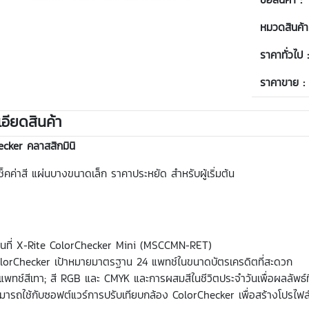
หมวดสินค้า
ราคาทั่วไป 
ราคาขาย :
อียดสินค้า
ecker
คลาสสิกมินิ
ช็คค่าสี แผ่นบางขนาดเล็ก ราคาประหยัด สำหรับผู้เริ่มต้น
นที่ X-Rite ColorChecker Mini (MSCCMN-RET)
lorChecker เป้าหมายมาตรฐาน 24 แพทช์ในขนาดบัตรเครดิตที่สะดวก
แพทช์สีเทา; สี RGB และ CMYK และการผสมสีในชีวิตประจำวันเพื่อผลลัพธ์ที
มารถใช้กับซอฟต์แวร์การปรับเทียบกล้อง ColorChecker เพื่อสร้างโปรไฟล