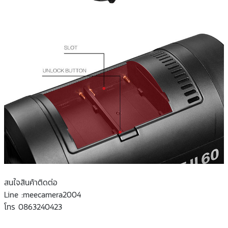
สนใจสินค้าติดต่อ
Line :meecamera2004
โทร 0863240423