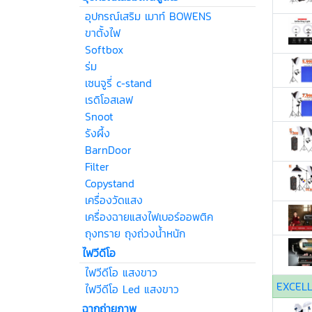
อุปกรณ์เสริม เมาท์ BOWENS
ขาตั้งไฟ
Softbox
ร่ม
เซนจูรี่ c-stand
เรดิโอสเลฟ
Snoot
รังผึ้ง
BarnDoor
Filter
Copystand
เครื่องวัดแสง
เครื่องฉายแสงไฟเบอร์ออพติค
ถุงทราย ถุงถ่วงน้ำหนัก
ไฟวีดีโอ
ไฟวีดีโอ แสงขาว
EXCEL
ไฟวีดีโอ Led แสงขาว
ฉากถ่ายภาพ