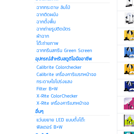
ฉากกระดาษ ลิมโบ้
ฉากติดผนัง
ฉากตั้งพื้น
ฉากถ่ายรูปติดบัตร
ผ้าฉาก
โต๊ะถ่ายภาพ
ฉากกรีนสกรีน Green Screen
อุปกรณ์สำหรับสตูดิโอมืออาชีพ
Calibrite Colorchecker
Calibrite เครื่องคาริเบรทหน้าจอ
กระดาษไขโปร่งแสง
Filter B+W
X-Rite ColorChecker
X-Rite เครื่องคาริเบทหน้าจอ
อื่นๆ
แว่นขยาย LED แบบตั้งโต๊ะ
ฟิลเตอร์ B+W