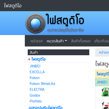
ไฟสตูดิโอ
หน้าแรก
หมวดสินค้า
สินค้าทั้งหมด
เกี่ยวกับเ
สินค้า
หน้าแร
ไฟสตูดิโอ
ไฟสตู
JINBEI
EXCELLA
ไฟสตูดิ
Fokon
JINBEI
Fokon RimeLite
ELECTRA
Godox
Profoto
อุปกรณ์เสริมไฟสตูดิโอ