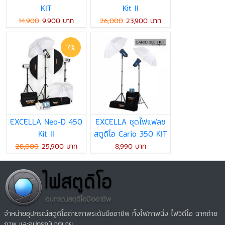
KIT
Kit II
14,900
9,900 บาท
26,000
23,900 บาท
7%
EXCELLA Neo-D 450
EXCELLA ชุดไฟแฟลช
Kit II
สตูดิโอ Cario 350 KIT
28,000
25,900 บาท
8,990 บาท
จำหน่ายอุปกรณ์สตูดิโอถ่ายภาพระดับมืออาชีพ ทั้งไฟภาพนิ่ง ไฟวีดีโอ ฉากถ่าย
ภาพ และอุปกรณ์มากมาย