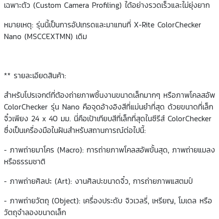
เฉพาะตัว (Custom Camera Profiling) ได้อย่างรวดเร็วและไม่ยุ่งยาก
หมายเหตุ: รุ่นนี้เป็นการอัปเกรดและมาแทนที่ X-Rite ColorChecker
Nano (MSCCEXTMN) เดิม
** รายละเอียดสินค้า:
สำหรับโปรเจกต์ที่ต้องถ่ายภาพชิ้นงานขนาดเล็กมากๆ หรือภาพโคลสอัพ
ColorChecker รุ่น Nano คือจุดอ้างอิงสีที่แม่นยำที่สุด ด้วยขนาดที่เล็ก
จิ๋วเพียง 24 x 40 มม. นี่คือเป้าเทียบสีที่เล็กที่สุดในซีรีส์ ColorChecker
ซึ่งเป็นเครื่องมือในฝันสำหรับสถานการณ์ต่อไปนี้:
- ภาพถ่ายมาโคร (Macro): การถ่ายภาพโคลสอัพขั้นสุด, ภาพถ่ายแมลง
หรือธรรมชาติ
- ภาพถ่ายศิลปะ (Art): งานศิลปะขนาดจิ๋ว, การถ่ายภาพแสตมป์
- ภาพถ่ายวัตถุ (Object): เครื่องประดับ จิวเวลรี่, เหรียญ, โมเดล หรือ
วัตถุจำลองขนาดเล็ก