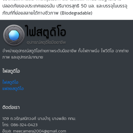
ปลอดภัยของประเทศเยอรมัน ปริมาตรสุทธิ 50 มล. และบรรจุในบรรจุ
ภัณฑ์ที่ย่อยสลายได้ทางชีวภาพ (Biodegradable)
จำหน่ายอุปกรณ์สตูดิโอถ่ายภาพระดับมืออาชีพ ทั้งไฟภาพนิ่ง ไฟวีดีโอ ฉากถ่าย
ภาพ และอุปกรณ์มากมาย
ไฟสตูดิโอ
ไฟสตูดิโอ
แฟลชสตูดิโอ
ติดต่อเรา
109 ถ.จรัญสนิทวงศ์ บางบำรุ บางพลัด กทม.
โทร: 086-324-0423
อีเมล: meecamera2004@gmail.com