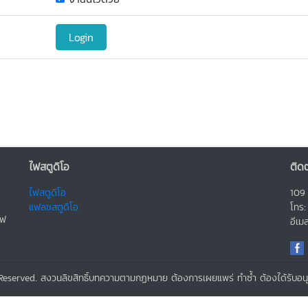
ไฟสตูดิโอ
ติดต
ไฟสตูดิโอ
109 
แฟลชสตูดิโอ
โทร
ไฟ
อีเ
eserved. สงวนลิขสิทธิ์บทความตามกฏหมาย ต้องการเผยแพร่ ทำซ้ำ ต้องได้รับอนุ