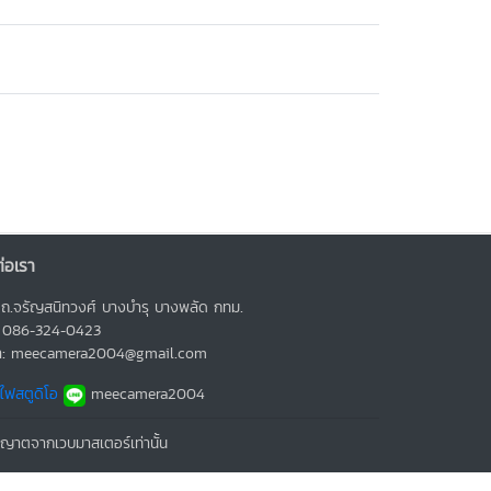
่อเรา
ถ.จรัญสนิทวงศ์ บางบำรุ บางพลัด กทม.
: 086-324-0423
มล: meecamera2004@gmail.com
ไฟสตูดิโอ
meecamera2004
ญาตจากเวบมาสเตอร์เท่านั้น