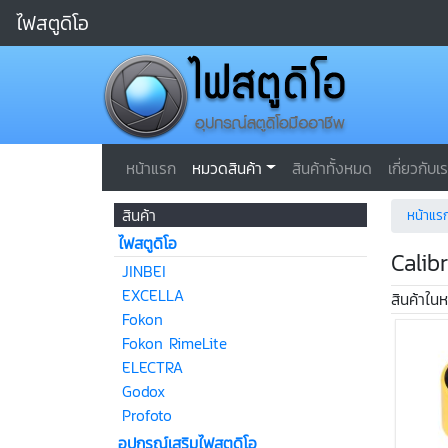
ไฟสตูดิโอ
หน้าแรก
หมวดสินค้า
สินค้าทั้งหมด
เกี่ยวกับเ
สินค้า
หน้าแร
ไฟสตูดิโอ
Calib
JINBEI
EXCELLA
สินค้าใน
Fokon
Fokon RimeLite
ELECTRA
Godox
Profoto
อุปกรณ์เสริมไฟสตูดิโอ