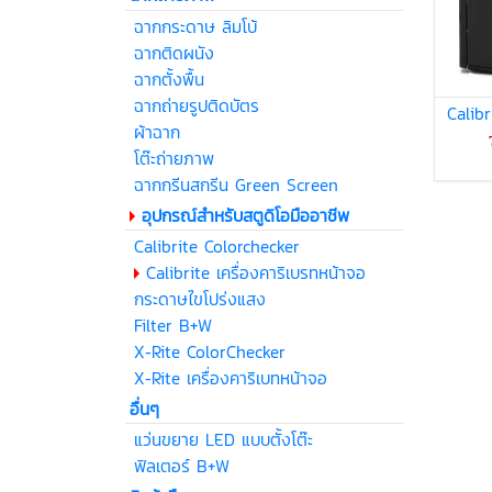
ฉากกระดาษ ลิมโบ้
ฉากติดผนัง
ฉากตั้งพื้น
ฉากถ่ายรูปติดบัตร
Calibr
ผ้าฉาก
โต๊ะถ่ายภาพ
ฉากกรีนสกรีน Green Screen
อุปกรณ์สำหรับสตูดิโอมืออาชีพ
Calibrite Colorchecker
Calibrite เครื่องคาริเบรทหน้าจอ
กระดาษไขโปร่งแสง
Filter B+W
X-Rite ColorChecker
X-Rite เครื่องคาริเบทหน้าจอ
อื่นๆ
แว่นขยาย LED แบบตั้งโต๊ะ
ฟิลเตอร์ B+W