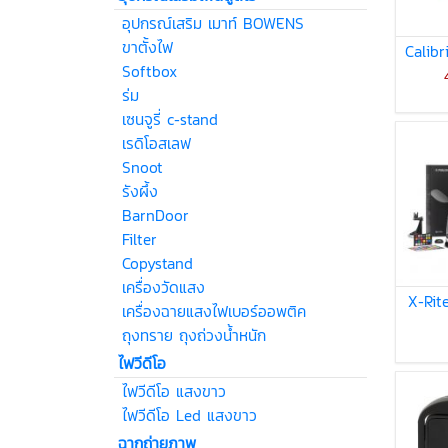
อุปกรณ์เสริม เมาท์ BOWENS
ขาตั้งไฟ
Calibr
Softbox
ร่ม
เซนจูรี่ c-stand
เรดิโอสเลฟ
Snoot
รังผึ้ง
BarnDoor
Filter
Copystand
เครื่องวัดแสง
X-Rit
เครื่องฉายแสงไฟเบอร์ออพติค
ถุงทราย ถุงถ่วงน้ำหนัก
ไฟวีดีโอ
ไฟวีดีโอ แสงขาว
ไฟวีดีโอ Led แสงขาว
ฉากถ่ายภาพ