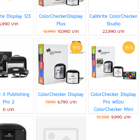
ite Display 123
ColorCheckerDisplay
Calibrite ColorChecker
Plus
Studio
4,990 บาท
12,990
10,990 บาท
22,990 บาท
15%
35%
e i1 Publishing
ColorChecker Display
ColorChecker Display
Pro 2
Pro พร้อม
7,990
6,790 บาท
ColorChecker Mini
0 บาท
15,580
9,990 บาท