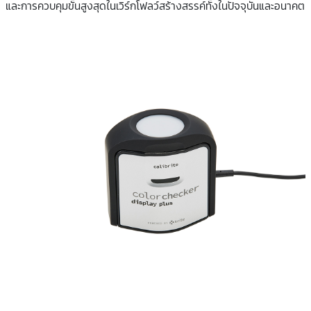
และการควบคุมขั้นสูงสุดในเวิร์กโฟลว์สร้างสรรค์ทั้งในปัจจุบันและอนาคต