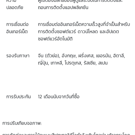
ปลอดภัย
ถอนการติดตั้งแอปพลิเคชัน
การเชื่อมต่อ
การเชื่อมต่ออินเทอร์เน็ตความเร็วสูงที่จำเป็นสำหรับ
อินเทอร์เน็ต
การติดตั้งซอฟต์แวร์ ดาวน์โหลด และอัปเดต
ซอฟต์แวร์อัตโนมัติ
รองรับภาษา
จีน
(
ตัวย่อ
),
อังกฤษ
,
ฝรั่งเศส
,
เยอรมัน
,
อิตาลี
,
ญี่ปุ่น
,
เกาหลี
,
โปรตุเกส
,
รัสเซีย
,
สเปน
การรับประกัน
12
เดือนนับจากวันที่ซื้อ
การปรับเทียบจอภาพ:
การตัดต่อและการให้คะแนนสีฟุตเทจวิดีโอกำลังเติบโตอย่างก้าวกระโดด