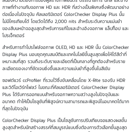
ภาพที่ทำงานกับจอภาพ HD และ HDR ที่สว่างเป็นพิเศษซึ่งพัฒนาอย่าง
ต่อเนื่องในปัจจุบัน คัลเลอริมิเตอร์ ColorChecker Display Plus นั้น
ไม่มีใครเทียบได้ โดยวัดได้ถึง 2,000 nits สำหรับระดับความแม่นยำ
ของสีบนหน้าจอสูงสุดสำหรับการแก้ไขและอ้างอิงจอภาพ แล็ปท็อป และ
โปรเจ็กเตอร์
สำหรับการทำโปรไฟล์จอภาพ OLED, HD และ HDR นั้น ColorChecker
Display Plus มอบชุดคุณสมบัติและเทคโนโลยีขั้นสูงสุดเพื่อให้ได้สีดำที่
เหมาะสมที่สุด รวมถึงระดับรายละเอียดที่เป็นกลางที่ถูกต้องสำหรับราย
ละเอียดของเงาที่ชัดเจนยิ่งขึ้นและความแม่นยำที่สูงขึ้นในสีเข้ม
ซอฟต์แวร์ ccProfiler ที่รวมไว้ซึ่งขับเคลื่อนโดย X-Rite รองรับ HDR
และวิดีโอเวิร์กโฟลว์ ในขณะที่คัลเลอริมิเตอร์ ColorChecker Display
Plus ได้รับการออกแบบสำหรับจอภาพความสว่างสูงในปัจจุบันและ
อนาคต ทำให้เป็นโซลูชันที่พิสูจน์ความสามารถและพิสูจน์ในอนาคตได้มาก
ที่สุดในปัจจุบัน
ColorChecker Display Plus เป็นโซลูชันการปรับเทียบจอแสดงผลขั้น
สูงสุดสำหรับนักสร้างสรรค์ที่สมบูรณ์แบบซึ่งต้องการตัวเลือกขั้นสูงสุด