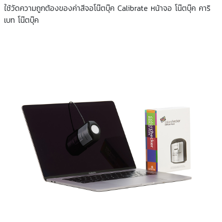
ใช้วัดความถูกต้องของค่าสีจอโน๊ตบุ๊ค Calibrate หน้าจอ โน๊ตบุ๊ค คาริ
เบท โน๊ตบุ๊ค