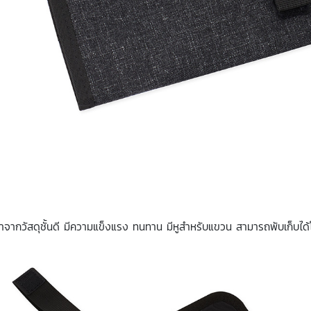
ำจากวัสดุชั้นดี มีความแข็งแรง ทนทาน มีหูสำหรับแขวน สามารถพับเก็บไ