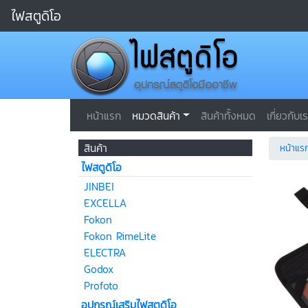
ไฟสตูดิโอ
หน้าแรก
หมวดสินค้า
สินค้าทั้งหมด
เกี่ยวกับเ
สินค้า
หน้าแร
ไฟสตูดิโอ
JINBEI
EXCELLA
Fokon
Fokon RimeLite
ELECTRA
Godox
Profoto
อุปกรณ์เสริมไฟสตูดิโอ