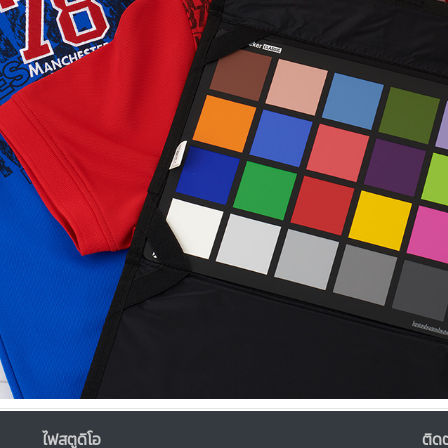
ไฟสตูดิโอ
ติดต