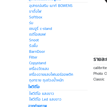
อุปกรณ์เสริม เมาท์ BOWENS
ขาตั้งไฟ
Softbox
ร่ม
เซนจูรี่ c-stand
เรดิโอสเลฟ
Snoot
รังผึ้ง
BarnDoor
Filter
รายละเ
Copystand
calibrit
เครื่องวัดแสง
Photo Cl
เครื่องฉายแสงไฟเบอร์ออพติค
Classic
ถุงทราย ถุงถ่วงน้ำหนัก
ไฟวีดีโอ
ไฟวีดีโอ แสงขาว
ไฟวีดีโอ Led แสงขาว
ฉากถ่ายภาพ