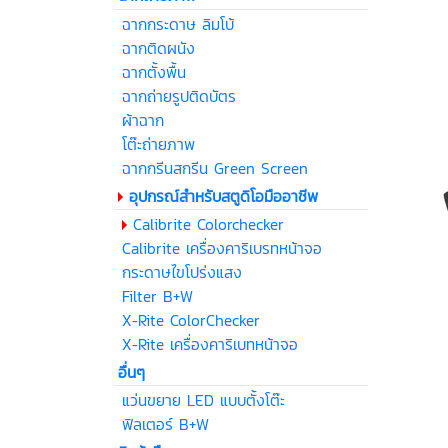
ฉากกระดาษ ลิมโบ้
ฉากติดผนัง
ฉากตั้งพื้น
ฉากถ่ายรูปติดบัตร
ผ้าฉาก
โต๊ะถ่ายภาพ
ฉากกรีนสกรีน Green Screen
อุปกรณ์สำหรับสตูดิโอมืออาชีพ
Calibrite Colorchecker
Calibrite เครื่องคาริเบรทหน้าจอ
กระดาษไขโปร่งแสง
Filter B+W
X-Rite ColorChecker
X-Rite เครื่องคาริเบทหน้าจอ
อื่นๆ
แว่นขยาย LED แบบตั้งโต๊ะ
ฟิลเตอร์ B+W