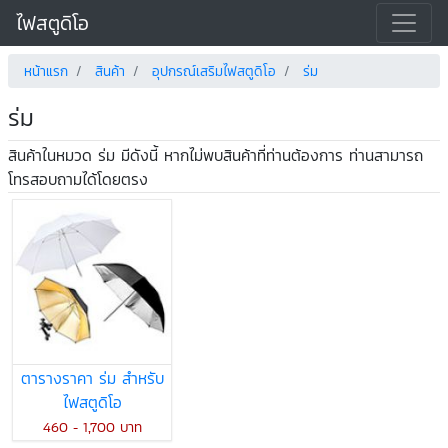
ไฟสตูดิโอ
หน้าแรก
สินค้า
อุปกรณ์เสริมไฟสตูดิโอ
ร่ม
ร่ม
สินค้าในหมวด ร่ม มีดังนี้ หากไม่พบสินค้าที่ท่านต้องการ ท่านสามารถ
โทรสอบถามได้โดยตรง
ตารางราคา ร่ม สำหรับ
ไฟสตูดิโอ
460 - 1,700 บาท