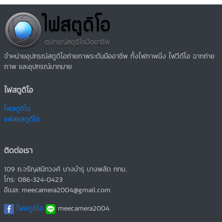
จำหน่ายอุปกรณ์สตูดิโอถ่ายภาพระดับมืออาชีพ ทั้งไฟภาพนิ่ง ไฟวีดีโอ ฉากถ่าย
ภาพ และอุปกรณ์มากมาย
ไฟสตูดิโอ
ไฟสตูดิโอ
แฟลชสตูดิโอ
ติดต่อเรา
109 ถ.จรัญสนิทวงศ์ บางบำรุ บางพลัด กทม.
โทร: 086-324-0423
อีเมล: meecamera2004@gmail.com
ไฟสตูดิโอ
meecamera2004