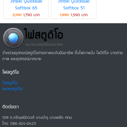
JinBei QuickBall
Jinbei QuickBall
Softbox 65
Softbox 51
2,190
1,790 บาท
1,990
1,590 บาท
จำหน่ายอุปกรณ์สตูดิโอถ่ายภาพระดับมืออาชีพ ทั้งไฟภาพนิ่ง ไฟวีดีโอ ฉากถ่าย
ภาพ และอุปกรณ์มากมาย
ไฟสตูดิโอ
ไฟสตูดิโอ
แฟลชสตูดิโอ
ติดต่อเรา
109 ถ.จรัญสนิทวงศ์ บางบำรุ บางพลัด กทม.
โทร: 086-324-0423