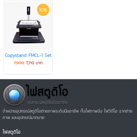
10%
Copystand FMCL-1 Set
7,900
7,110 บาท
จำหน่ายอุปกรณ์สตูดิโอถ่ายภาพระดับมืออาชีพ ทั้งไฟภาพนิ่ง ไฟวีดีโอ ฉากถ่าย
ภาพ และอุปกรณ์มากมาย
ไฟสตูดิโอ