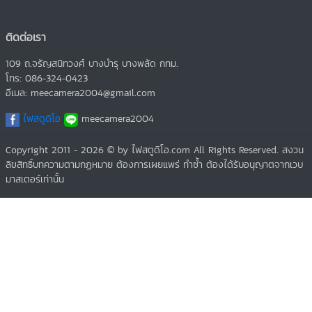
ติดต่อเรา
109 ถ.จรัญสนิทวงศ์ บางบำรุ บางพลัด กทม.
โทร: 086-324-0423
อีเมล: meecamera2004@gmail.com
ไฟสตูดิโอ
meecamera2004
Copyright 2011 - 2026 © by ไฟสตูดิโอ.com All Rights Reserved. สงวน
ลิขสิทธิ์บทความตามกฏหมาย ต้องการเผยแพร่ ทำซ้ำ ต้องได้รับอนุญาตจากเวบ
มาสเตอร์เท่านั้น