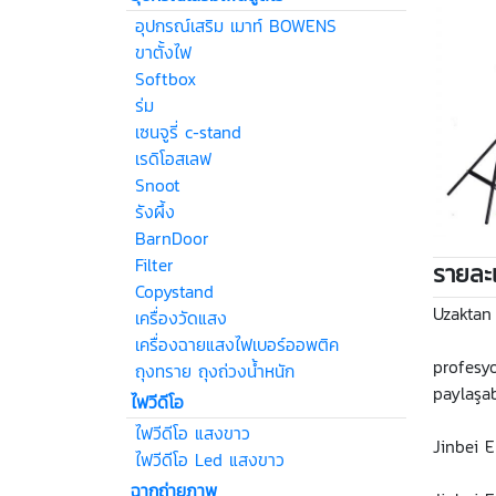
อุปกรณ์เสริม เมาท์ BOWENS
ขาตั้งไฟ
Softbox
ร่ม
เซนจูรี่ c-stand
เรดิโอสเลฟ
Snoot
รังผึ้ง
BarnDoor
Filter
รายละเ
Copystand
Uzaktan 
เครื่องวัดแสง
เครื่องฉายแสงไฟเบอร์ออพติค
profesyo
ถุงทราย ถุงถ่วงน้ำหนัก
paylaşab
ไฟวีดีโอ
ไฟวีดีโอ แสงขาว
Jinbei E
ไฟวีดีโอ Led แสงขาว
ฉากถ่ายภาพ