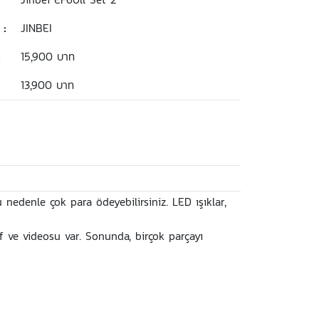
 :
JINBEI
:
15,900 บาท
13,900 บาท
bu nedenle çok para ödeyebilirsiniz. LED ışıklar,
af ve videosu var. Sonunda, birçok parçayı