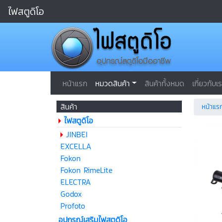
ไฟสตูดิโอ
หน้าแรก
หมวดสินค้า
สินค้าทั้งหมด
เกี่ยวกับเ
สินค้า
หน้าแร
ไฟสตูดิโอ
JINBEI
EXCELLA
Fokon
Fokon RimeLite
ELECTRA
Godox
Profoto
อุปกรณ์เสริมไฟสตูดิโอ