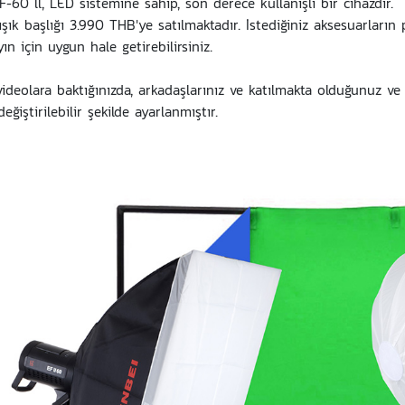
F-60 ll, LED sistemine sahip, son derece kullanışlı bir cihazdır.
şık başlığı 3.990 THB'ye satılmaktadır. İstediğiniz aksesuarların 
yın için uygun hale getirebilirsiniz.
 videolara baktığınızda, arkadaşlarınız ve katılmakta olduğunuz ve i
eğiştirilebilir şekilde ayarlanmıştır.