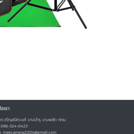
่อเรา
ถ.จรัญสนิทวงศ์ บางบำรุ บางพลัด กทม.
: 086-324-0423
มล: meecamera2004@gmail.com