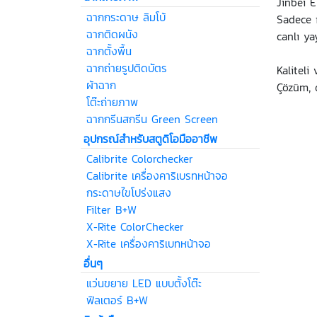
Jinbei E
ฉากกระดาษ ลิมโบ้
Sadece ı
ฉากติดผนัง
canlı ya
ฉากตั้งพื้น
ฉากถ่ายรูปติดบัตร
Kaliteli
ผ้าฉาก
Çözüm, d
โต๊ะถ่ายภาพ
ฉากกรีนสกรีน Green Screen
อุปกรณ์สำหรับสตูดิโอมืออาชีพ
Calibrite Colorchecker
Calibrite เครื่องคาริเบรทหน้าจอ
กระดาษไขโปร่งแสง
Filter B+W
X-Rite ColorChecker
X-Rite เครื่องคาริเบทหน้าจอ
อื่นๆ
แว่นขยาย LED แบบตั้งโต๊ะ
ฟิลเตอร์ B+W