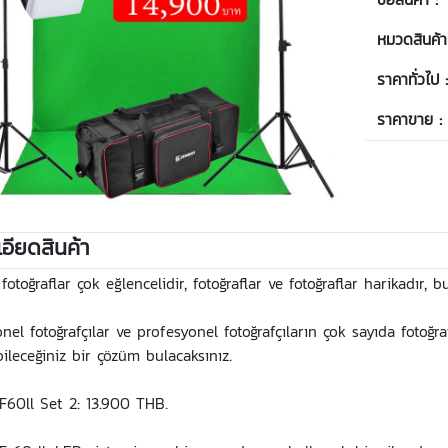
หมวดสินค้า
ราคาทั่วไป 
ราคาขาย :
อียดสินค้า
fotoğraflar çok eğlencelidir, fotoğraflar ve fotoğraflar harikadır, 
nel fotoğrafçılar ve profesyonel fotoğrafçıların çok sayıda fotoğr
ileceğiniz bir çözüm bulacaksınız.
F60ll Set 2: 13.900 THB.